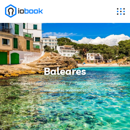
Baleares
Cerraduras Inteligentes IOBook
Ciudades
Cerraduras
Inteligentes en Baleares